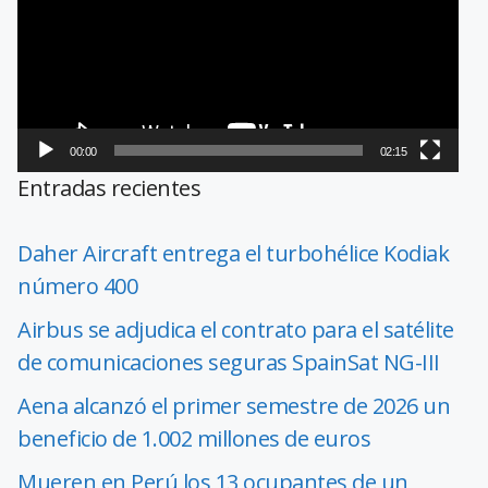
vídeo
00:00
02:15
Entradas recientes
Daher Aircraft entrega el turbohélice Kodiak
número 400
Airbus se adjudica el contrato para el satélite
de comunicaciones seguras SpainSat NG-III
Aena alcanzó el primer semestre de 2026 un
beneficio de 1.002 millones de euros
Mueren en Perú los 13 ocupantes de un