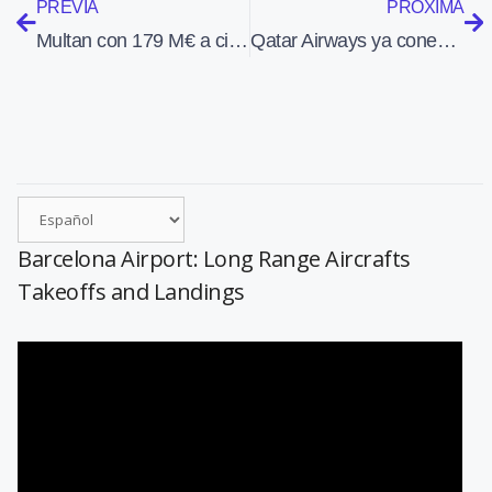
PREVIA
PRÓXIMA
Multan con 179 M€ a cinco aerolíneas por cobrar por el equipaje en cabina
Qatar Airways ya conecta Málaga con Doha todo el año
Barcelona Airport: Long Range Aircrafts
Takeoffs and Landings
Reproductor
de
vídeo