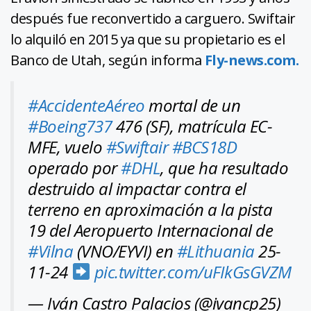
después fue reconvertido a carguero. Swiftair
lo alquiló en 2015 ya que su propietario es el
Banco de Utah, según informa
Fly-news.com.
#AccidenteAéreo
mortal de un
#Boeing737
476 (SF), matrícula EC-
MFE, vuelo
#Swiftair
#BCS18D
operado por
#DHL
, que ha resultado
destruido al impactar contra el
terreno en aproximación a la pista
19 del Aeropuerto Internacional de
#Vilna
(VNO/EYVI) en
#Lithuania
25-
11-24
pic.twitter.com/uFIkGsGVZM
— Iván Castro Palacios (@ivancp25)