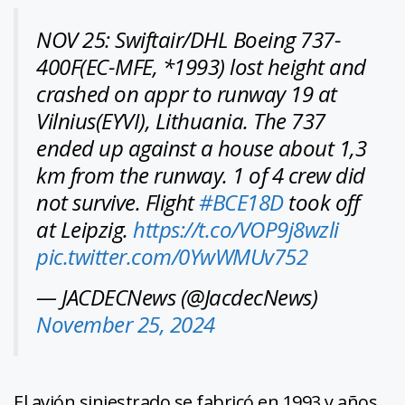
NOV 25: Swiftair/DHL Boeing 737-
400F(EC-MFE, *1993) lost height and
crashed on appr to runway 19 at
Vilnius(EYVI), Lithuania. The 737
ended up against a house about 1,3
km from the runway. 1 of 4 crew did
not survive. Flight
#BCE18D
took off
at Leipzig.
https://t.co/VOP9j8wzli
pic.twitter.com/0YwWMUv752
— JACDECNews (@JacdecNews)
November 25, 2024
El avión siniestrado se fabricó en 1993 y años