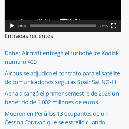
00:00
02:15
Entradas recientes
Daher Aircraft entrega el turbohélice Kodiak
número 400
Airbus se adjudica el contrato para el satélite
de comunicaciones seguras SpainSat NG-III
Aena alcanzó el primer semestre de 2026 un
beneficio de 1.002 millones de euros
Mueren en Perú los 13 ocupantes de un
Cessna Caravan que se estrelló cuando