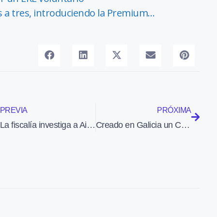
s a tres, introduciendo la Premium…
PREVIA
PRÓXIMA
La fiscalía investiga a Air Comet por posible «conducta defraudatoria»
Creado en Galicia un Comité de Desarrollo de Rutas para los aeropuertos de la comunidad