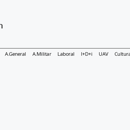
A.General
A.Militar
Laboral
I+D+i
UAV
Cultur