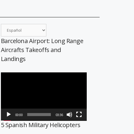
Barcelona Airport: Long Range
Aircrafts Takeoffs and
Landings
Reproductor
de
vídeo
00:00
03:36
5 Spanish Military Helicopters