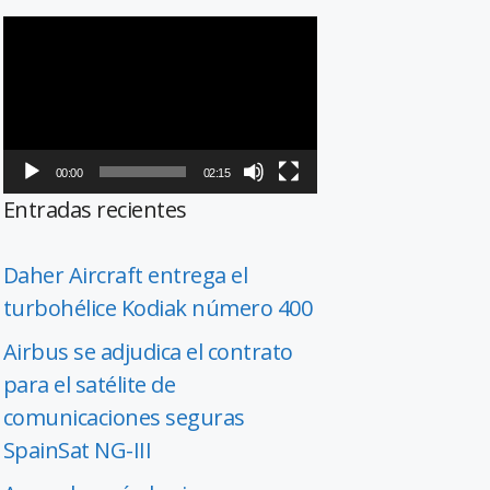
Reproductor
de
vídeo
00:00
02:15
Entradas recientes
Daher Aircraft entrega el
turbohélice Kodiak número 400
Airbus se adjudica el contrato
para el satélite de
comunicaciones seguras
SpainSat NG-III