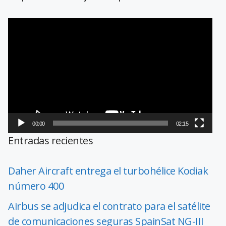
Reproductor
de
vídeo
00:00
02:15
Entradas recientes
Daher Aircraft entrega el turbohélice Kodiak
número 400
Airbus se adjudica el contrato para el satélite
de comunicaciones seguras SpainSat NG-III