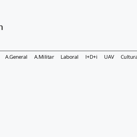
A.General
A.Militar
Laboral
I+D+i
UAV
Cultur