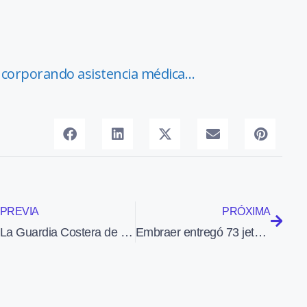
incorporando asistencia médica…
PREVIA
PRÓXIMA
La Guardia Costera de Japón recibe un EC225 para misiones de búsqueda y rescate
Embraer entregó 73 jets Phenom 300 en 2014