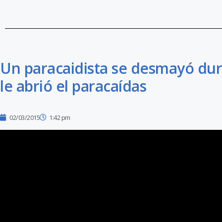
Un paracaidista se desmayó dura
le abrió el paracaídas
02/03/2015
1:42 pm