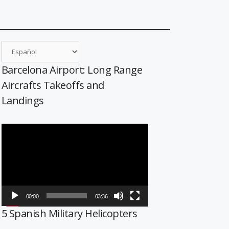
Barcelona Airport: Long Range
Aircrafts Takeoffs and
Landings
Reproductor
de
vídeo
00:00
03:36
5 Spanish Military Helicopters