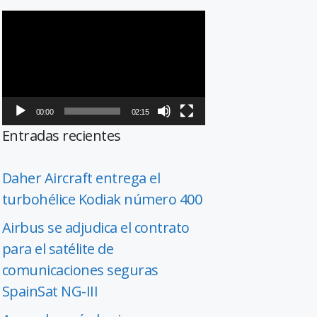
Reproductor
de
vídeo
00:00
02:15
Entradas recientes
Daher Aircraft entrega el
turbohélice Kodiak número 400
Airbus se adjudica el contrato
para el satélite de
comunicaciones seguras
SpainSat NG-III