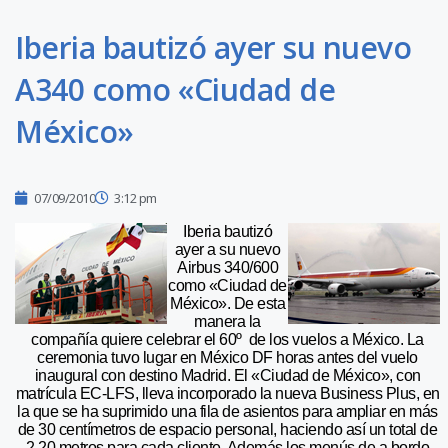
Iberia bautizó ayer su nuevo
A340 como «Ciudad de
México»
07/09/2010
3:12 pm
Iberia bautizó
ayer a su nuevo
Airbus 340/600
como «Ciudad de
México». De esta
manera la
compañía quiere celebrar el 60º de los vuelos a México. La
ceremonia tuvo lugar en México DF horas antes del vuelo
inaugural con destino Madrid. El «Ciudad de México», con
matrícula EC-LFS, lleva incorporado la nueva Business Plus, en
la que se ha suprimido una fila de asientos para ampliar en más
de 30 centímetros de espacio personal, haciendo así un total de
2,20 metros para cada cliente. Además los menús de a bordo