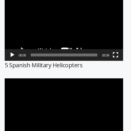
de
vídeo
00:00
03:36
5 Spanish Military Helicopters
Reproductor
de
vídeo