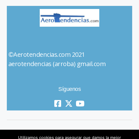
©Aerotendencias.com 2021
aerotendencias (arroba) gmail.com
Síguenos
Utilizamos cookies para asegurar que damos la mejor