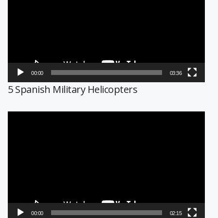
vídeo
00:00
03:36
5 Spanish Military Helicopters
Reproductor
de
vídeo
00:00
02:15