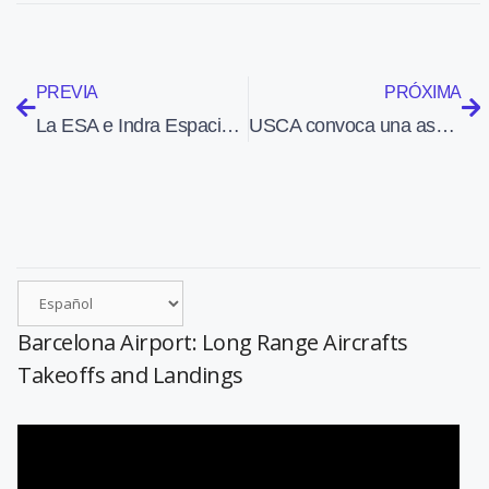
PREVIA
PRÓXIMA
La ESA e Indra Espacio firman el contrato para el diseño del radar de vigilancia SSA
USCA convoca una asamblea para decidir si se lleva a cabo una huelga de controladores
Barcelona Airport: Long Range Aircrafts
Takeoffs and Landings
Reproductor
de