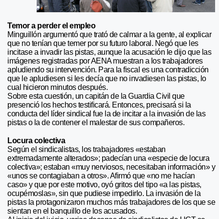
Temor a perder el empleo
Minguillón argumentó que trató de calmar a la gente, al explicar
que no tenían que temer por su futuro laboral. Negó que les
incitase a invadir las pistas, aunque la acusación le dijo que las
imágenes registradas por AENA muestran a los trabajadores
apludiendo su intervención. Para la fiscal es una contradicción
que le apludiesen si les decía que no invadiesen las pistas, lo
cual hicieron minutos después.
Sobre esta cuestión, un capitán de la Guardia Civil que
presenció los hechos testificará. Entonces, precisará si la
conducta del líder sindical fue la de incitar a la invasión de las
pistas o la de contener el malestar de sus compañeros.
Locura colectiva
Según el sindicalistas, los trabajadores «estaban
extremadamente alterados»; padecían una «especie de locura
colectiva»; estaban «muy nerviosos, necesitaban información» y
«unos se contagiaban a otros». Afirmó que «no me hacían
caso» y que por este motivo, oyó gritos del tipo «a las pistas,
ocupémoslas», sin que pudiese impedirlo. La invasión de la
pistas la protagonizaron muchos más trabajadores de los que se
sientan en el banquillo de los acusados.