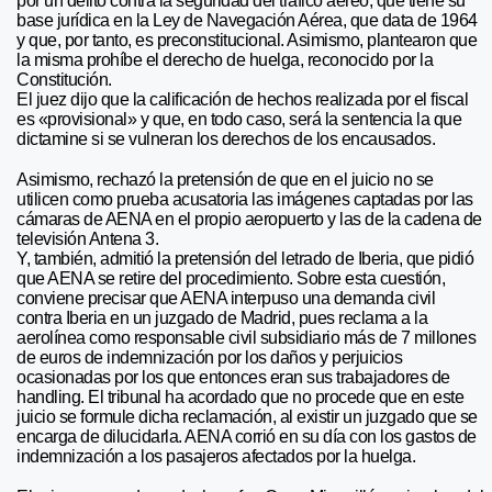
por un delito contra la seguridad del tráfico aéreo, que tiene su
base jurídica en la Ley de Navegación Aérea, que data de 1964
y que, por tanto, es preconstitucional. Asimismo, plantearon que
la misma prohíbe el derecho de huelga, reconocido por la
Constitución.
El juez dijo que la calificación de hechos realizada por el fiscal
es «provisional» y que, en todo caso, será la sentencia la que
dictamine si se vulneran los derechos de los encausados.
Asimismo, rechazó la pretensión de que en el juicio no se
utilicen como prueba acusatoria las imágenes captadas por las
cámaras de AENA en el propio aeropuerto y las de la cadena de
televisión Antena 3.
Y, también, admitió la pretensión del letrado de Iberia, que pidió
que AENA se retire del procedimiento. Sobre esta cuestión,
conviene precisar que AENA interpuso una demanda civil
contra Iberia en un juzgado de Madrid, pues reclama a la
aerolínea como responsable civil subsidiario más de 7 millones
de euros de indemnización por los daños y perjuicios
ocasionadas por los que entonces eran sus trabajadores de
handling. El tribunal ha acordado que no procede que en este
juicio se formule dicha reclamación, al existir un juzgado que se
encarga de dilucidarla. AENA corrió en su día con los gastos de
indemnización a los pasajeros afectados por la huelga.