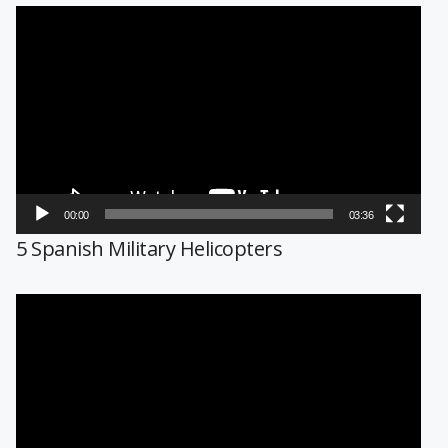
Reproductor
de
vídeo
00:00
03:36
5 Spanish Military Helicopters
Reproductor
de
vídeo