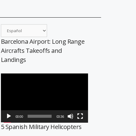
Barcelona Airport: Long Range
Aircrafts Takeoffs and
Landings
Reproductor
de
vídeo
00:00
03:36
5 Spanish Military Helicopters