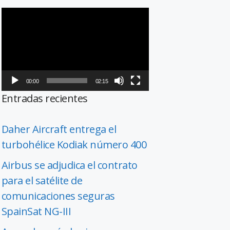
Reproductor
de
vídeo
00:00
02:15
Entradas recientes
Daher Aircraft entrega el
turbohélice Kodiak número 400
Airbus se adjudica el contrato
para el satélite de
comunicaciones seguras
SpainSat NG-III