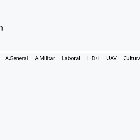
A.General
A.Militar
Laboral
I+D+i
UAV
Cultur