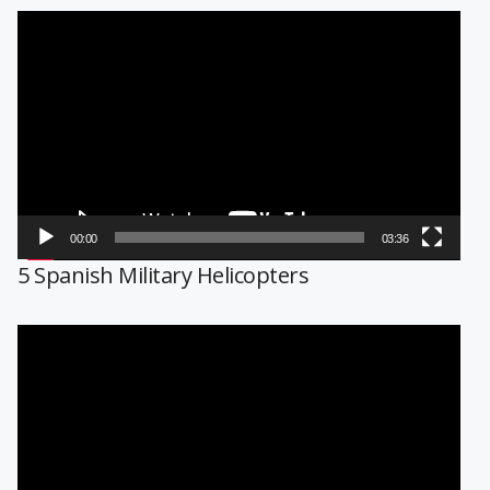
Reproductor
de
vídeo
00:00
03:36
5 Spanish Military Helicopters
Reproductor
de
vídeo