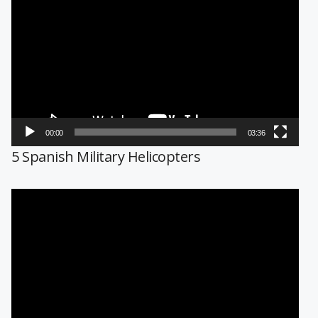
de
vídeo
00:00
03:36
5 Spanish Military Helicopters
Reproductor
de
vídeo