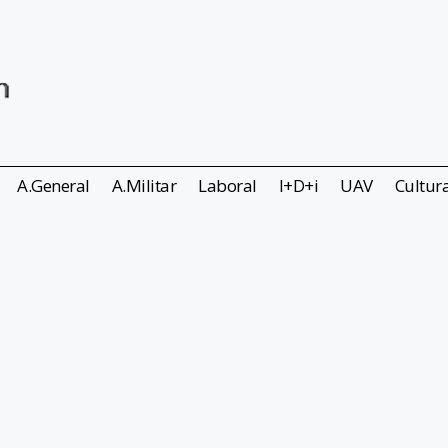
A.General
A.Militar
Laboral
I+D+i
UAV
Cultur