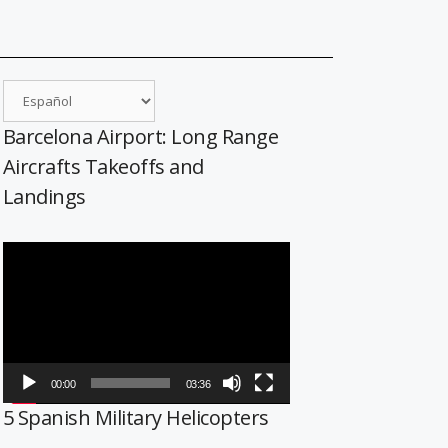
Barcelona Airport: Long Range
Aircrafts Takeoffs and
Landings
Reproductor
de
vídeo
00:00
03:36
5 Spanish Military Helicopters