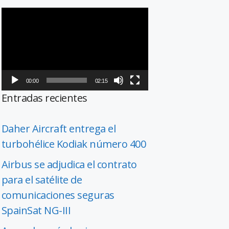
Reproductor
de
vídeo
00:00
02:15
Entradas recientes
Daher Aircraft entrega el
turbohélice Kodiak número 400
Airbus se adjudica el contrato
para el satélite de
comunicaciones seguras
SpainSat NG-III