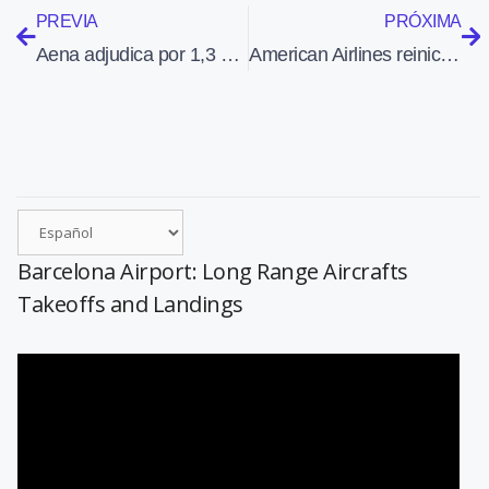
PREVIA
PRÓXIMA
Aena adjudica por 1,3 millones la reforma del edificio terminal del Aeropuerto de Córdoba
American Airlines reinicia sus vuelos desde Barcelona y Madrid a partir del 28 de marzo
Barcelona Airport: Long Range Aircrafts
Takeoffs and Landings
Reproductor
de
vídeo