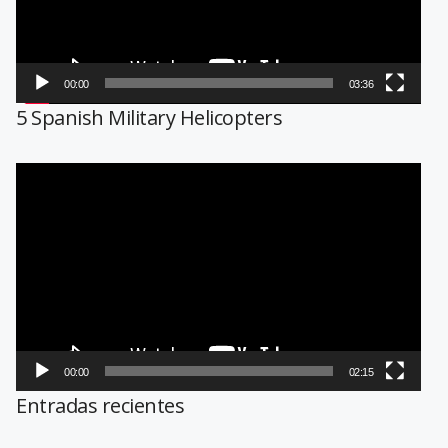
00:00
03:36
5 Spanish Military Helicopters
Reproductor
de
vídeo
00:00
02:15
Entradas recientes