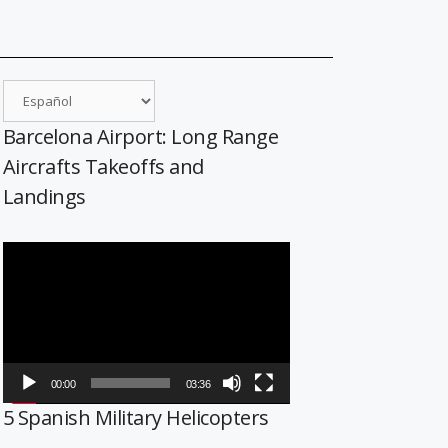
Barcelona Airport: Long Range
Aircrafts Takeoffs and
Landings
Reproductor
de
vídeo
00:00
03:36
5 Spanish Military Helicopters