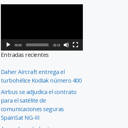
Reproductor
de
vídeo
00:00
02:15
Entradas recientes
Daher Aircraft entrega el
turbohélice Kodiak número 400
Airbus se adjudica el contrato
para el satélite de
comunicaciones seguras
SpainSat NG-III