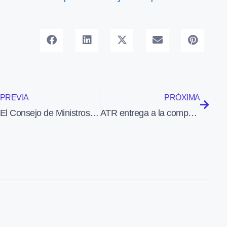
PREVIA
PRÓXIMA
El Consejo de Ministros autoriza a Aena a adquirir la mayoría del Aeropuerto de Londres Luton
ATR entrega a la compañía TransNusa su primer ATR 42-600, que destinará a vuelos chárter