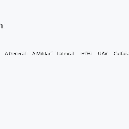
A.General
A.Militar
Laboral
I+D+i
UAV
Cultur