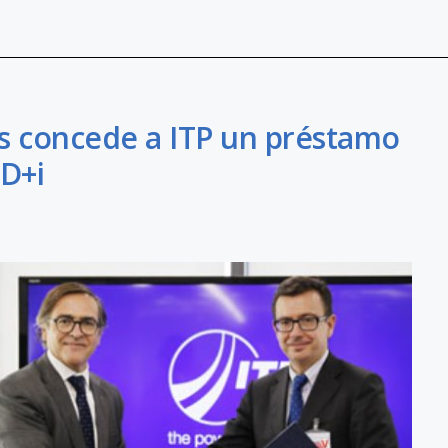
s concede a ITP un préstamo
+D+i