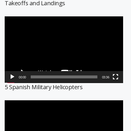
Takeoffs and Landings
Reproductor
de
vídeo
00:00
03:36
5 Spanish Military Helicopters
Reproductor
de
vídeo