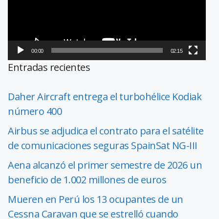
00:00
02:15
Entradas recientes
Daher Aircraft entrega el turbohélice Kodiak
número 400
Airbus se adjudica el contrato para el satélite
de comunicaciones seguras SpainSat NG-III
Aena alcanzó el primer semestre de 2026 un
beneficio de 1.002 millones de euros
Mueren en Perú los 13 ocupantes de un
Cessna Caravan que se estrelló cuando