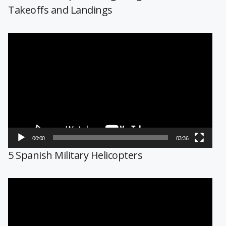
Takeoffs and Landings
Reproductor
de
vídeo
00:00
03:36
5 Spanish Military Helicopters
Reproductor
de
vídeo