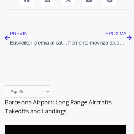
PREVIA
PRÓXIMA
Euskoiker premia al catedrático Juan Manuel Gutiérrez-Zorilla por un contrato de investigación con ITP
Fomento moviliza todos los medios disponibles para la búsqueda de los tres tripulantes siniestrado en el mar cerca de Almería
Barcelona Airport: Long Range Aircrafts
Takeoffs and Landings
Reproductor