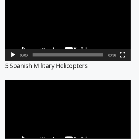
de
vídeo
00:00
03:36
5 Spanish Military Helicopters
Reproductor
de
vídeo