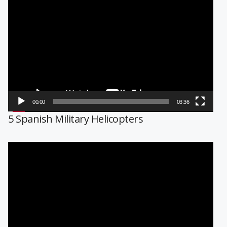
Reproductor
de
vídeo
00:00
03:36
5 Spanish Military Helicopters
Reproductor
de
vídeo