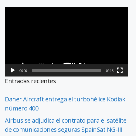
Reproductor
de
vídeo
00:00
02:15
Entradas recientes
Daher Aircraft entrega el turbohélice Kodiak
número 400
Airbus se adjudica el contrato para el satélite
de comunicaciones seguras SpainSat NG-III