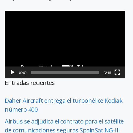
Reproductor
de
vídeo
00:00
02:15
Entradas recientes
Daher Aircraft entrega el turbohélice Kodiak
número 400
Airbus se adjudica el contrato para el satélite
de comunicaciones seguras SpainSat NG-III