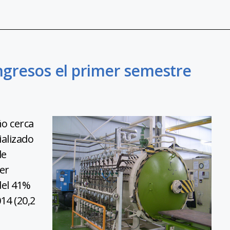
gresos el primer semestre
ño cerca
ializado
de
er
del 41%
14 (20,2