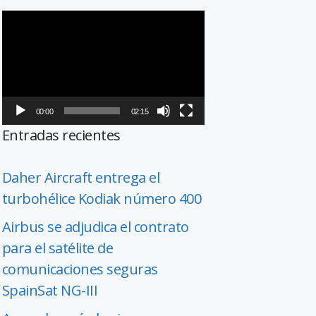
Reproductor
de
vídeo
00:00
02:15
Entradas recientes
Daher Aircraft entrega el
turbohélice Kodiak número 400
Airbus se adjudica el contrato
para el satélite de
comunicaciones seguras
SpainSat NG-III