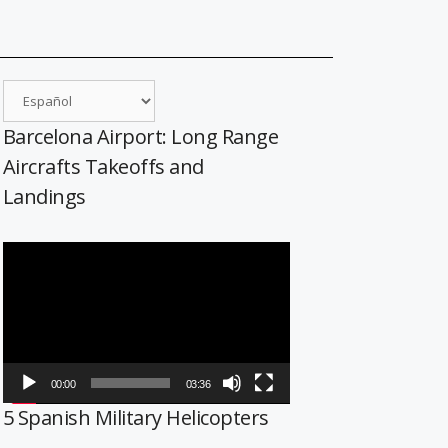
Barcelona Airport: Long Range
Aircrafts Takeoffs and
Landings
Reproductor
de
vídeo
00:00
03:36
5 Spanish Military Helicopters