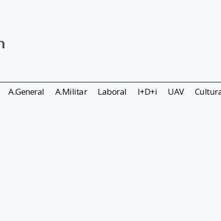
A.General
A.Militar
Laboral
I+D+i
UAV
Cultur