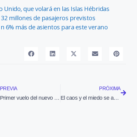
 Unido, que volará en las Islas Hébridas
32 millones de pasajeros previstos
un 6% más de asientos para este verano
PREVIA
PRÓXIMA
Primer vuelo del nuevo bimotor MCR Twin R de Dyn’Aero
El caos y el miedo se apoderan del acceso al Aeropuerto Narita de Tokio