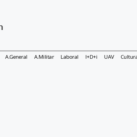
A.General
A.Militar
Laboral
I+D+i
UAV
Cultur