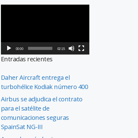
Reproductor
de
vídeo
00:00
02:15
Entradas recientes
Daher Aircraft entrega el
turbohélice Kodiak número 400
Airbus se adjudica el contrato
para el satélite de
comunicaciones seguras
SpainSat NG-III