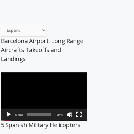
Barcelona Airport: Long Range
Aircrafts Takeoffs and
Landings
Reproductor
de
vídeo
00:00
03:36
5 Spanish Military Helicopters