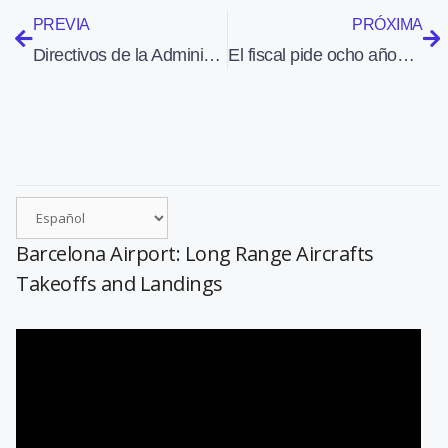
PREVIA
PRÓXIMA
Directivos de la Administración de Aviación Civil de China visitan el Aeropuerto de Madrid-Barajas
El fiscal pide ocho años de cárcel para empleados de Airbus por un piquete
Barcelona Airport: Long Range Aircrafts
Takeoffs and Landings
Reproductor
de
vídeo