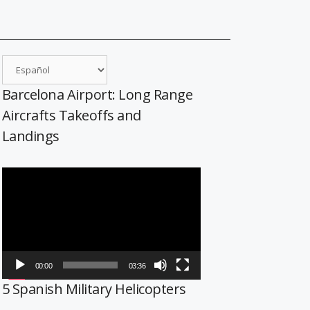
Barcelona Airport: Long Range
Aircrafts Takeoffs and
Landings
Reproductor
de
vídeo
00:00
03:36
5 Spanish Military Helicopters