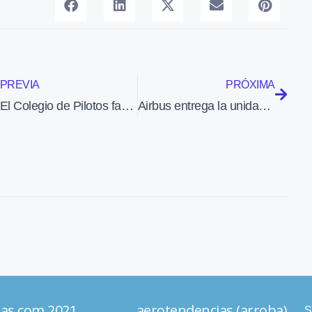
PREVIA
PRÓXIMA
El Colegio de Pilotos facilita a aerolíneas de todo el mundo la contratación de pilotos españoles a través de COPACJobs
Airbus entrega la unidad 16 del HC-114A a la Guardia Costera de EEUU
ias.com 2021 aerotendencias (arroba)
S