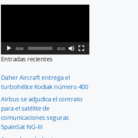
Reproductor
de
vídeo
00:00
02:15
Entradas recientes
Daher Aircraft entrega el
turbohélice Kodiak número 400
Airbus se adjudica el contrato
para el satélite de
comunicaciones seguras
SpainSat NG-III