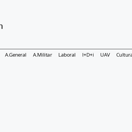
A.General
A.Militar
Laboral
I+D+i
UAV
Cultur