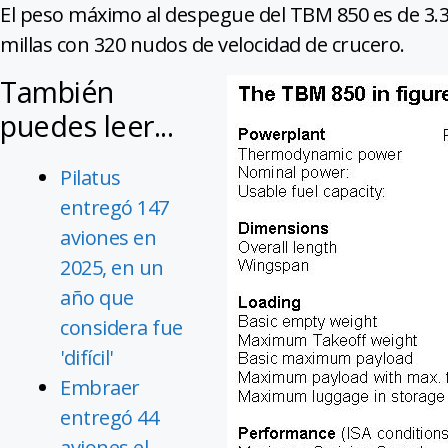
El peso máximo al despegue del TBM 850 es de 3.3
millas con 320 nudos de velocidad de crucero.
También
puedes leer...
Pilatus
entregó 147
aviones en
2025, en un
año que
considera fue
'difícil'
Embraer
entregó 44
aviones el