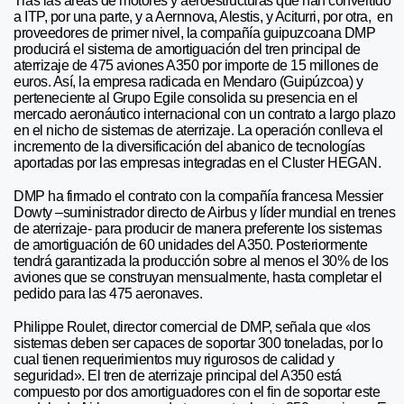
Tras las áreas de motores y aeroestructuras que han convertido
a ITP, por una parte, y a Aernnova, Alestis, y Aciturri, por otra, en
proveedores de primer nivel, la compañía guipuzcoana DMP
producirá el sistema de amortiguación del tren principal de
aterrizaje de 475 aviones A350 por importe de 15 millones de
euros. Así, la empresa radicada en Mendaro (Guipúzcoa) y
perteneciente al Grupo Egile consolida su presencia en el
mercado aeronáutico internacional con un contrato a largo plazo
en el nicho de sistemas de aterrizaje. La operación conlleva el
incremento de la diversificación del abanico de tecnologías
aportadas por las empresas integradas en el Cluster HEGAN.
DMP ha firmado el contrato con la compañía francesa Messier
Dowty –suministrador directo de Airbus y líder mundial en trenes
de aterrizaje- para producir de manera preferente los sistemas
de amortiguación de 60 unidades del A350. Posteriormente
tendrá garantizada la producción sobre al menos el 30% de los
aviones que se construyan mensualmente, hasta completar el
pedido para las 475 aeronaves.
Philippe Roulet, director comercial de DMP, señala que «los
sistemas deben ser capaces de soportar 300 toneladas, por lo
cual tienen requerimientos muy rigurosos de calidad y
seguridad». El tren de aterrizaje principal del A350 está
compuesto por dos amortiguadores con el fin de soportar este