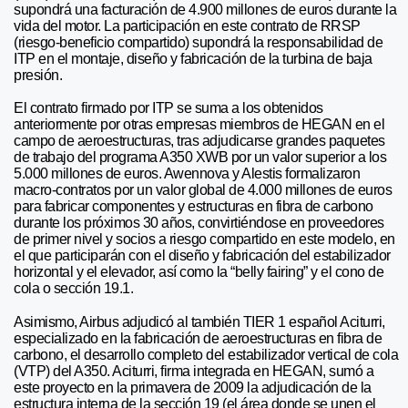
supondrá una facturación de 4.900 millones de euros durante la
vida del motor. La participación en este contrato de RRSP
(riesgo-beneficio compartido) supondrá la responsabilidad de
ITP en el montaje, diseño y fabricación de la turbina de baja
presión.
El contrato firmado por ITP se suma a los obtenidos
anteriormente por otras empresas miembros de HEGAN en el
campo de aeroestructuras, tras adjudicarse grandes paquetes
de trabajo del programa A350 XWB por un valor superior a los
5.000 millones de euros. Awennova y Alestis formalizaron
macro-contratos por un valor global de 4.000 millones de euros
para fabricar componentes y estructuras en fibra de carbono
durante los próximos 30 años, convirtiéndose en proveedores
de primer nivel y socios a riesgo compartido en este modelo, en
el que participarán con el diseño y fabricación del estabilizador
horizontal y el elevador, así como la “belly fairing” y el cono de
cola o sección 19.1.
Asimismo, Airbus adjudicó al también TIER 1 español Aciturri,
especializado en la fabricación de aeroestructuras en fibra de
carbono, el desarrollo completo del estabilizador vertical de cola
(VTP) del A350. Aciturri, firma integrada en HEGAN, sumó a
este proyecto en la primavera de 2009 la adjudicación de la
estructura interna de la sección 19 (el área donde se unen el