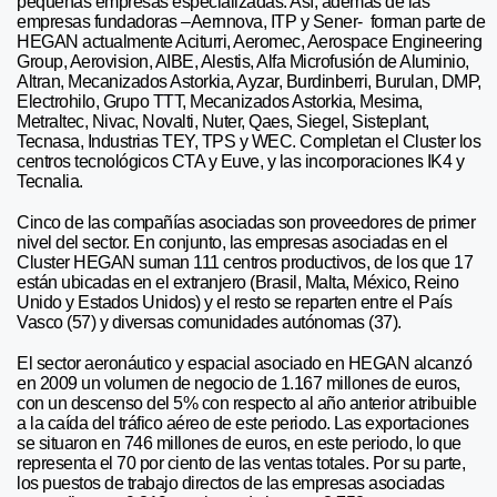
pequeñas empresas especializadas. Así, además de las
empresas fundadoras –Aernnova, ITP y Sener- forman parte de
HEGAN actualmente Aciturri, Aeromec, Aerospace Engineering
Group, Aerovision, AIBE, Alestis, Alfa Microfusión de Aluminio,
Altran, Mecanizados Astorkia, Ayzar, Burdinberri, Burulan, DMP,
Electrohilo, Grupo TTT, Mecanizados Astorkia, Mesima,
Metraltec, Nivac, Novalti, Nuter, Qaes, Siegel, Sisteplant,
Tecnasa, Industrias TEY, TPS y WEC. Completan el Cluster los
centros tecnológicos CTA y Euve, y las incorporaciones IK4 y
Tecnalia.
Cinco de las compañías asociadas son proveedores de primer
nivel del sector. En conjunto, las empresas asociadas en el
Cluster HEGAN suman 111 centros productivos, de los que 17
están ubicadas en el extranjero (Brasil, Malta, México, Reino
Unido y Estados Unidos) y el resto se reparten entre el País
Vasco (57) y diversas comunidades autónomas (37).
El sector aeronáutico y espacial asociado en HEGAN alcanzó
en 2009 un volumen de negocio de 1.167 millones de euros,
con un descenso del 5% con respecto al año anterior atribuible
a la caída del tráfico aéreo de este periodo. Las exportaciones
se situaron en 746 millones de euros, en este periodo, lo que
representa el 70 por ciento de las ventas totales. Por su parte,
los puestos de trabajo directos de las empresas asociadas