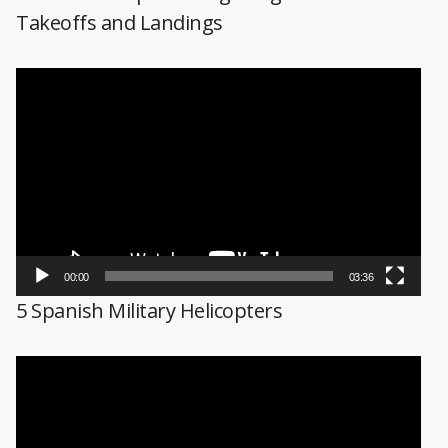
Takeoffs and Landings
Reproductor
de
vídeo
00:00
03:36
5 Spanish Military Helicopters
Reproductor
de
vídeo