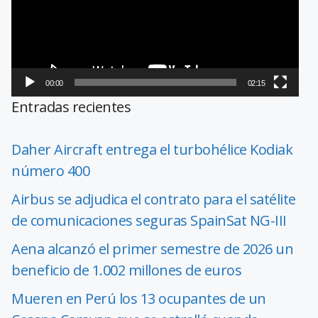
00:00
02:15
Entradas recientes
Daher Aircraft entrega el turbohélice Kodiak
número 400
Airbus se adjudica el contrato para el satélite
de comunicaciones seguras SpainSat NG-III
Aena alcanzó el primer semestre de 2026 un
beneficio de 1.002 millones de euros
Mueren en Perú los 13 ocupantes de un