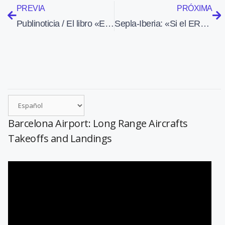
PREVIA
PRÓXIMA
Publinoticia / El libro «El tiempo visto desde el cielo» se presentará en Aeroteca el 8 de abril
Sepla-Iberia: «Si el ERE daña a los pilotos habrá demandas y huelgas»
Barcelona Airport: Long Range Aircrafts
Takeoffs and Landings
Reproductor
de
vídeo