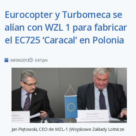
Eurocopter y Turbomeca se
alían con WZL 1 para fabricar
el EC725 ‘Caracal’ en Polonia
04/04/2013
3:47 pm
Jan Piętowski, CEO de WZL-1 (Wojskowe Zaklady Lotnicze