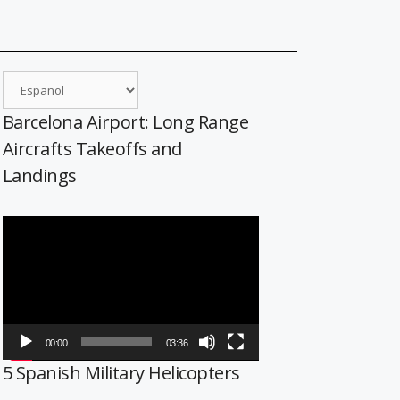
Barcelona Airport: Long Range
Aircrafts Takeoffs and
Landings
Reproductor
de
vídeo
00:00
03:36
5 Spanish Military Helicopters