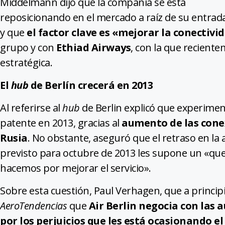
Middelmann dijo que la compañía se esta
reposicionando en el mercado a raíz de su entrad
y que
el factor clave es «mejorar la conectiv
grupo y con
Ethiad Airways
, con la que recient
estratégica.
El
hub
de Berlín crecerá en 2013
Al referirse al
hub
de Berlin explicó que experimen
patente en 2013, gracias al
aumento de las conex
Rusia
. No obstante, aseguró que el retraso en la
previsto para octubre de 2013 les supone un «qu
hacemos por mejorar el servicio».
Sobre esta cuestión, Paul Verhagen, que a princi
AeroTendencias
que
Air Berlin negocia con las
por los perjuicios que les está ocasionando e