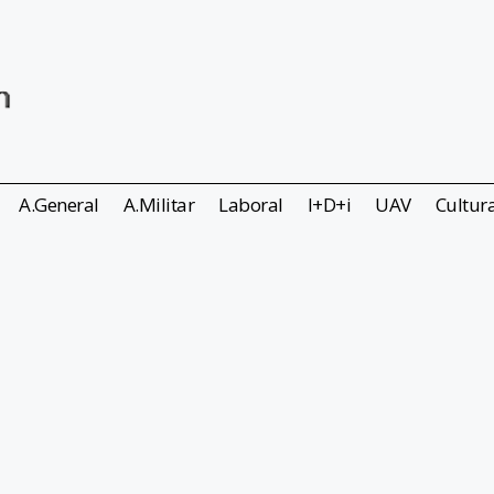
A.General
A.Militar
Laboral
I+D+i
UAV
Cultur