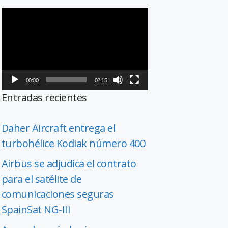
Reproductor
de
vídeo
00:00
02:15
Entradas recientes
Daher Aircraft entrega el
turbohélice Kodiak número 400
Airbus se adjudica el contrato
para el satélite de
comunicaciones seguras
SpainSat NG-III