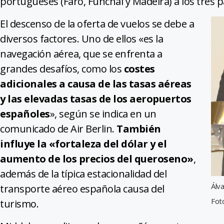
portugueses (Faro, Funchal y Madeira) a los tres p
El descenso de la oferta de vuelos se debe a
diversos factores. Uno de ellos «es la
navegación aérea, que se enfrenta a
grandes desafíos, como los
costes
adicionales a causa de las tasas aéreas
y las elevadas tasas de los aeropuertos
españoles
», según se indica en un
comunicado de Air Berlin.
También
influye la «fortaleza del dólar y el
aumento de los precios del queroseno»
,
además de la típica estacionalidad del
Álv
transporte aéreo española causa del
Foto
turismo.