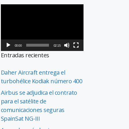
Reproductor
de
vídeo
00:00
02:15
Entradas recientes
Daher Aircraft entrega el
turbohélice Kodiak número 400
Airbus se adjudica el contrato
para el satélite de
comunicaciones seguras
SpainSat NG-III