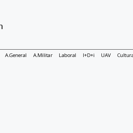
A.General
A.Militar
Laboral
I+D+i
UAV
Cultur