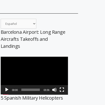
Barcelona Airport: Long Range
Aircrafts Takeoffs and
Landings
Reproductor
de
vídeo
00:00
03:36
5 Spanish Military Helicopters