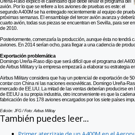
Ureña-Raso explicó el calendario que debe llevar el programa del
avión. Por lo que se refiere a los aviones de pruebas es este: el
segundo A400M se ha entregado recientemente al equipo de pruebas 
próximas semanas. El ensamblaje del tercer avión avanza y debería 
cuarto avión, todas sus piezas se encuentran en Sevilla, para ser 
de 2010.
Posteriormente, comenzaría la producción, aunque ésta no tendrá c
aviones. En 2014 serían ocho, para llegar a una cadencia de produc
Exportación problemática
Domingo Ureña-Raso dijo que será difícil que el programa del A400M
de Airbus Military y la empresa empezará a elaborar su estrategia en
Airbus Military considera que hay un potencial de exportación de 5
contar con China ni las naciones exsoviéticas. Domingo Ureña-Raso
mercado de EE.UU. La mitad de las ventas deberían producirse en
de EEUU a su propia industria, otro inconveniente es que la cade
fabricación de los 178 aviones encargados por los siete países impu
Edición: JFG / Foto: Airbus Militay
También puedes leer...
Primer aterrizaje de un A400M en el Aeropu