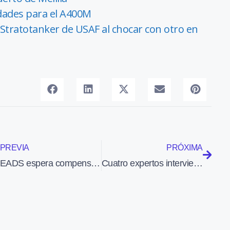
idades para el A400M
Stratotanker de USAF al chocar con otro en
PREVIA
PRÓXIMA
EADS espera compensar el fiasco financiero del A400M con su exportación
Cuatro expertos intervienen hoy en el Congreso para hablar de la contaminación que generan las aeronaves