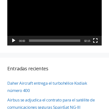
de
vídeo
00:00
02:15
Entradas recientes
Daher Aircraft entrega el turbohélice Kodiak
número 400
Airbus se adjudica el contrato para el satélite de
comunicaciones seguras SpainSat NG-III