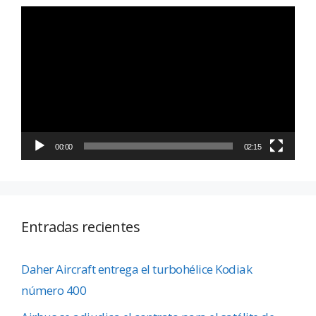
Reproductor
de
vídeo
00:00
02:15
Entradas recientes
Daher Aircraft entrega el turbohélice Kodiak
número 400