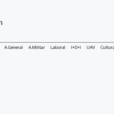
A.General
A.Militar
Laboral
I+D+i
UAV
Cultur