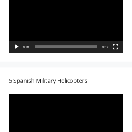
de
vídeo
00:00
03:36
5 Spanish Military Helicopters
Reproductor
de
vídeo