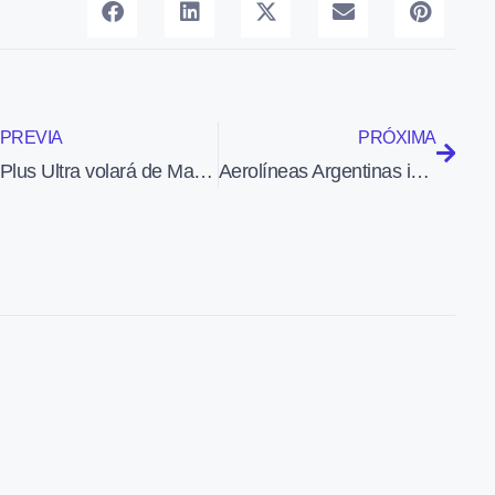
PREVIA
PRÓXIMA
Plus Ultra volará de Madrid a Buenos Aires a partir de mayo de 2026
Aerolíneas Argentinas incorpora un nuevo Boeing 737 MAX