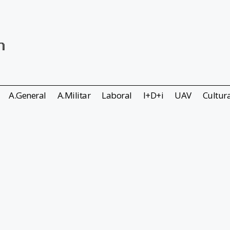
A.General
A.Militar
Laboral
I+D+i
UAV
Cultur