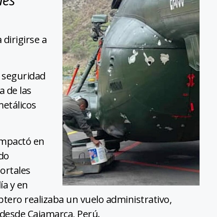
dirigirse a
e seguridad
a de las
metálicos
impactó en
ndo
ortales
ía y en
óptero realizaba un vuelo administrativo,
 desde Cajamarca, Perú.