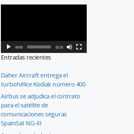
Reproductor
de
vídeo
00:00
02:15
Entradas recientes
Daher Aircraft entrega el
turbohélice Kodiak número 400
Airbus se adjudica el contrato
para el satélite de
comunicaciones seguras
SpainSat NG-III