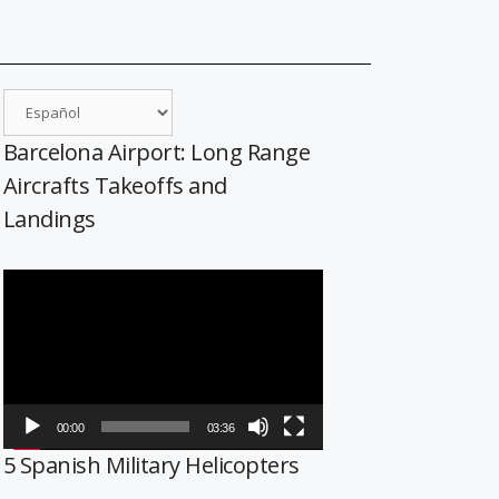
Barcelona Airport: Long Range
Aircrafts Takeoffs and
Landings
Reproductor
de
vídeo
00:00
03:36
5 Spanish Military Helicopters