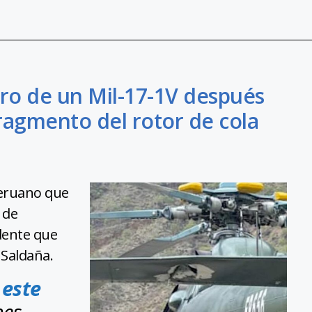
ro de un Mil-17-1V después
fragmento del rotor de cola
peruano que
 de
idente que
 Saldaña.
 este
nes