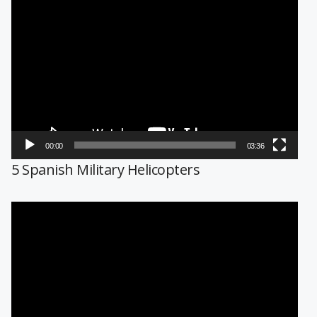
Reproductor
de
vídeo
00:00
03:36
5 Spanish Military Helicopters
Reproductor
de
vídeo