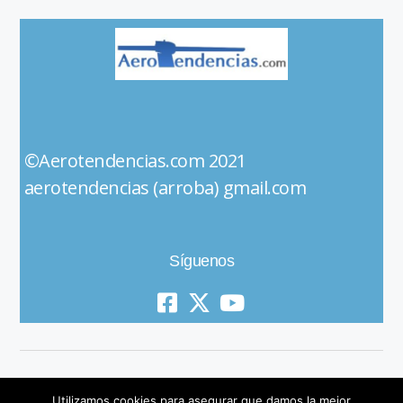
©Aerotendencias.com 2021
aerotendencias (arroba) gmail.com
Síguenos
Utilizamos cookies para asegurar que damos la mejor