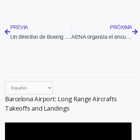
PREVIA
PRÓXIMA
Un directivo de Boeing dice en Madrid que la salida de la crisis será «lenta y desigual»
AENA organiza el encuentro «Cocina de altos vuelos. Platos con estrellas en los aeropuertos», en Madrid fusión
Barcelona Airport: Long Range Aircrafts
Takeoffs and Landings
Reproductor
de