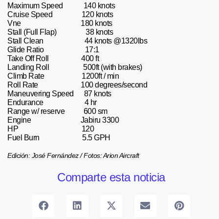
Maximum Speed 140 knots
Cruise Speed 120 knots
Vne 180 knots
Stall (Full Flap) 38 knots
Stall Clean 44 knots @1320lbs
Glide Ratio 17:1
Take Off Roll 400 ft
Landing Roll 500ft (with brakes)
Climb Rate 1200ft / min
Roll Rate 100 degrees/second
Maneuvering Speed 87 knots
Endurance 4 hr
Range w/ reserve 600 sm
Engine Jabiru 3300
HP 120
Fuel Burn 5.5 GPH
Edición: José Fernández / Fotos: Arion Aircraft
Comparte esta noticia