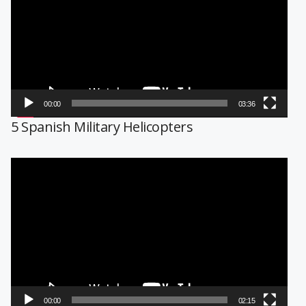
vídeo
00:00
03:36
5 Spanish Military Helicopters
Reproductor
de
vídeo
00:00
02:15