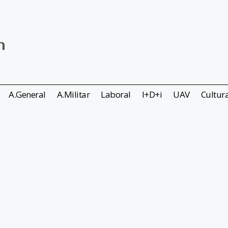
A.General
A.Militar
Laboral
I+D+i
UAV
Cultur