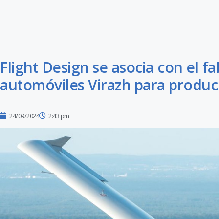
Flight Design se asocia con el f
automóviles Virazh para producir
24/09/2024
2:43 pm