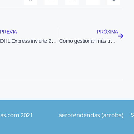
PREVIA
PRÓXIMA
DHL Express invierte 25 M€ en sus nuevas instalaciones en el aeropuerto de Oporto
Cómo gestionar más tráfico en menos espacio aéreo
ias.com 2021 aerotendencias (arroba)
S