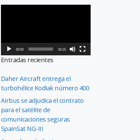
Reproductor
de
vídeo
00:00
02:15
Entradas recientes
Daher Aircraft entrega el
turbohélice Kodiak número 400
Airbus se adjudica el contrato
para el satélite de
comunicaciones seguras
SpainSat NG-III