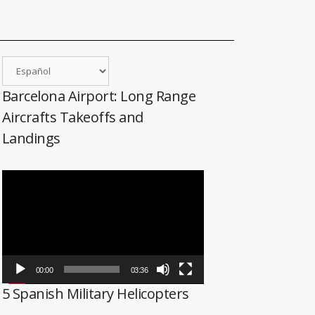
Barcelona Airport: Long Range
Aircrafts Takeoffs and
Landings
Reproductor
de
vídeo
00:00
03:36
5 Spanish Military Helicopters