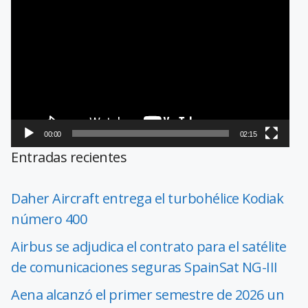
de
vídeo
00:00
02:15
Entradas recientes
Daher Aircraft entrega el turbohélice Kodiak
número 400
Airbus se adjudica el contrato para el satélite
de comunicaciones seguras SpainSat NG-III
Aena alcanzó el primer semestre de 2026 un