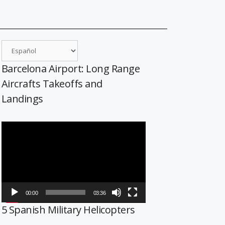
Barcelona Airport: Long Range
Aircrafts Takeoffs and
Landings
Reproductor
de
vídeo
00:00
03:36
5 Spanish Military Helicopters