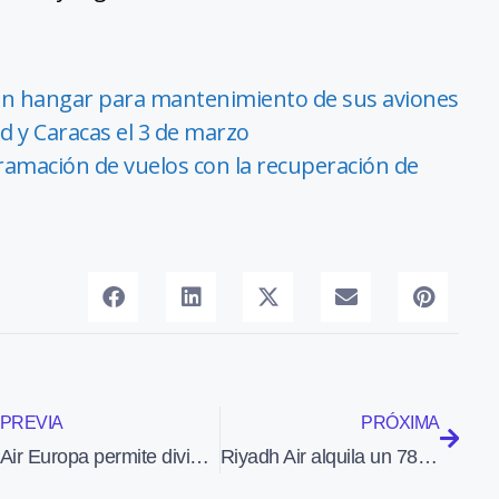
an hangar para mantenimiento de sus aviones
d y Caracas el 3 de marzo
ramación de vuelos con la recuperación de
PREVIA
PRÓXIMA
Air Europa permite dividir el pago de billetes en el proceso de compra online
Riyadh Air alquila un 787 Dreamliner para formar a sus tripuaciones y como avión de repuesto