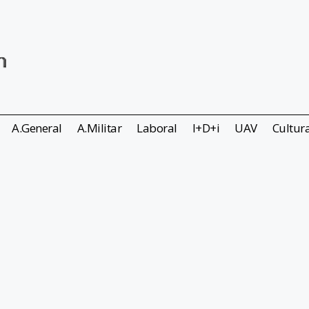
A.General
A.Militar
Laboral
I+D+i
UAV
Cultur