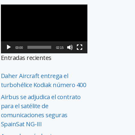
Reproductor
de
vídeo
00:00
02:15
Entradas recientes
Daher Aircraft entrega el
turbohélice Kodiak número 400
Airbus se adjudica el contrato
para el satélite de
comunicaciones seguras
SpainSat NG-III