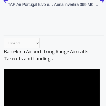
TAP Air Portugal tuvo en 2023 un beneficio récord de 177,3 millones de euros
Aena invertirá 369 M€ en ampliar y modernizar el Aeropuerto de Congonhas de São Paulo
Barcelona Airport: Long Range Aircrafts
Takeoffs and Landings
Reproductor
de
vídeo