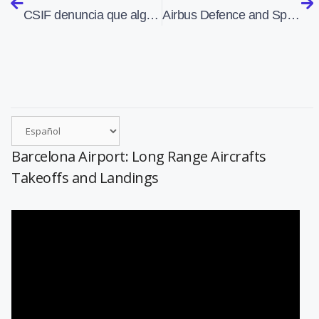
CSIF denuncia que algunos días Madrid-Barajas ha funcionado con solo un técnico de balizamiento
Airbus Defence and Space y OneWeb crean la compañía OneWeb Satellites
Barcelona Airport: Long Range Aircrafts
Takeoffs and Landings
Reproductor
de
vídeo