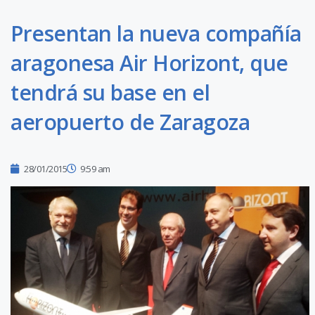
Presentan la nueva compañía
aragonesa Air Horizont, que
tendrá su base en el
aeropuerto de Zaragoza
28/01/2015
9:59 am