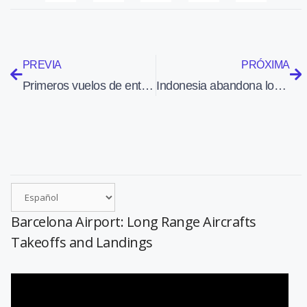
PREVIA
PRÓXIMA
Primeros vuelos de entrenamiento en solitario de pilotos brasileños con el caza Gripen
Indonesia abandona los trabajos para recuperar el fuselaje del A320 de AirAsia
Barcelona Airport: Long Range Aircrafts
Takeoffs and Landings
Reproductor
de