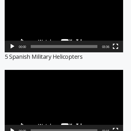
vídeo
00:00
03:36
5 Spanish Military Helicopters
Reproductor
de
vídeo
00:00
02:15