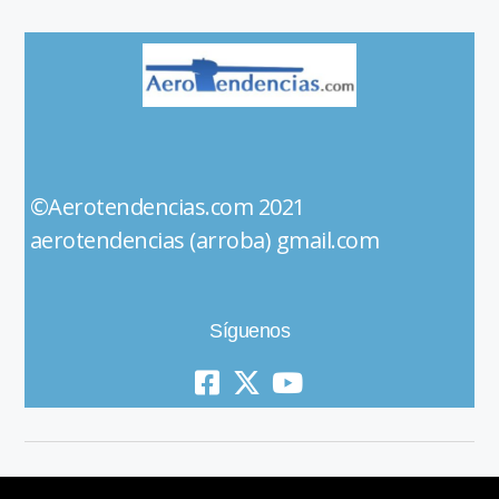
©Aerotendencias.com 2021
aerotendencias (arroba) gmail.com
Síguenos