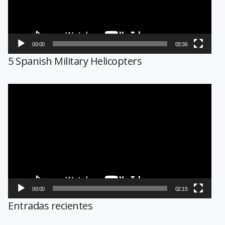
00:00
03:36
5 Spanish Military Helicopters
Reproductor
de
vídeo
00:00
02:15
Entradas recientes