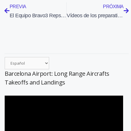
PREVIA
PRÓXIMA
El Equipo Bravo3 Repsol de vuelo acrobático participará en la Festa al Cel 2014
Vídeos de los preparativos de la Festa al Cel 2014
Barcelona Airport: Long Range Aircrafts
Takeoffs and Landings
Reproductor
de
vídeo