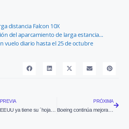
arga distancia Falcon 10X
ción del aparcamiento de larga estancia…
n vuelo diario hasta el 25 de octubre
PREVIA
PRÓXIMA
EEUU ya tiene su ´hoja de ruta´ para integrar UAV en el espacio aéreo comercial
Boeing continúa mejorando el rendimiento del 737 MAX