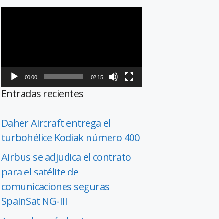
Reproductor
de
vídeo
00:00
02:15
Entradas recientes
Daher Aircraft entrega el
turbohélice Kodiak número 400
Airbus se adjudica el contrato
para el satélite de
comunicaciones seguras
SpainSat NG-III