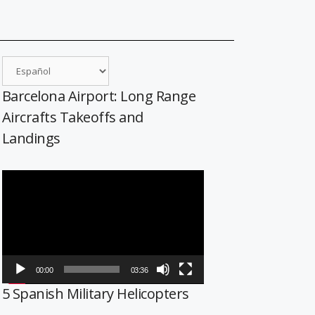
Barcelona Airport: Long Range
Aircrafts Takeoffs and
Landings
Reproductor
de
vídeo
00:00
03:36
5 Spanish Military Helicopters