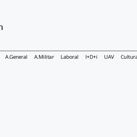
A.General
A.Militar
Laboral
I+D+i
UAV
Cultur