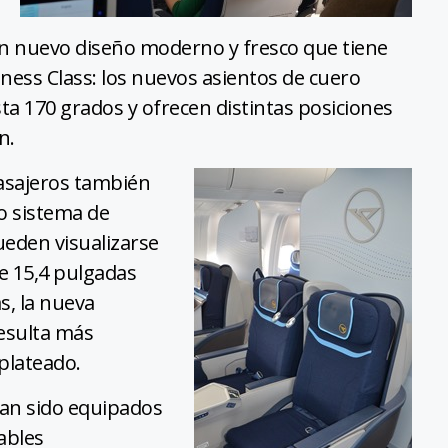
un nuevo diseño moderno y fresco que tiene
ess Class: los nuevos asientos de cuero
a 170 grados y ofrecen distintas posiciones
n.
pasajeros también
o sistema de
eden visualizarse
de 15,4 pulgadas
s, la nueva
resulta más
plateado.
an sido equipados
ables