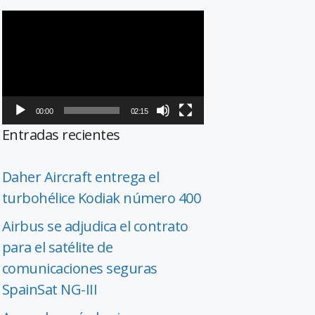
Reproductor
de
vídeo
00:00
02:15
Entradas recientes
Daher Aircraft entrega el
turbohélice Kodiak número 400
Airbus se adjudica el contrato
para el satélite de
comunicaciones seguras
SpainSat NG-III