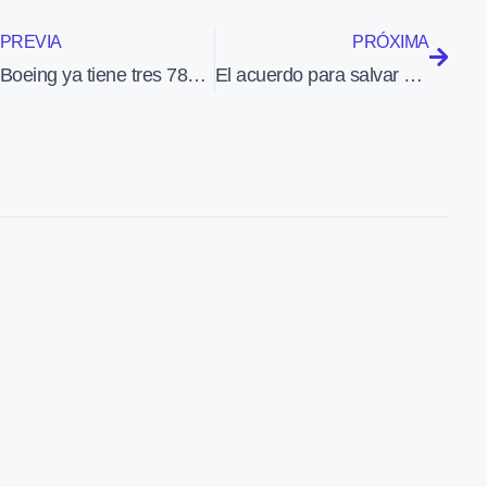
PREVIA
PRÓXIMA
Boeing ya tiene tres 787 realizando vuelos de prueba
El acuerdo para salvar el A400M se anunciará el próximo 8 de marzo