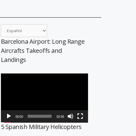
Barcelona Airport: Long Range
Aircrafts Takeoffs and
Landings
Reproductor
de
vídeo
00:00
03:36
5 Spanish Military Helicopters