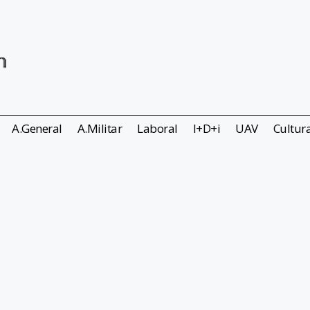
A.General
A.Militar
Laboral
I+D+i
UAV
Cultur