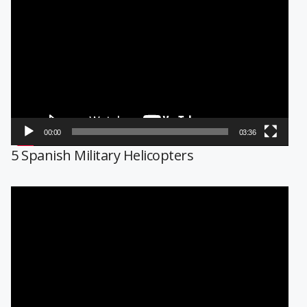
de
vídeo
00:00
03:36
5 Spanish Military Helicopters
Reproductor
de
vídeo