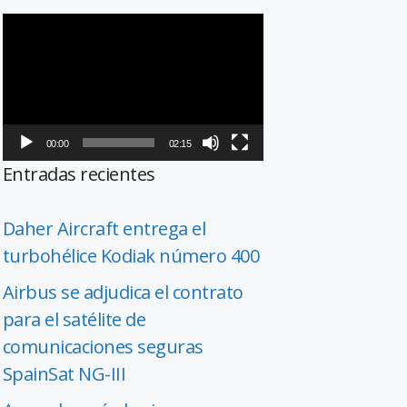
Reproductor
de
vídeo
00:00
02:15
Entradas recientes
Daher Aircraft entrega el
turbohélice Kodiak número 400
Airbus se adjudica el contrato
para el satélite de
comunicaciones seguras
SpainSat NG-III