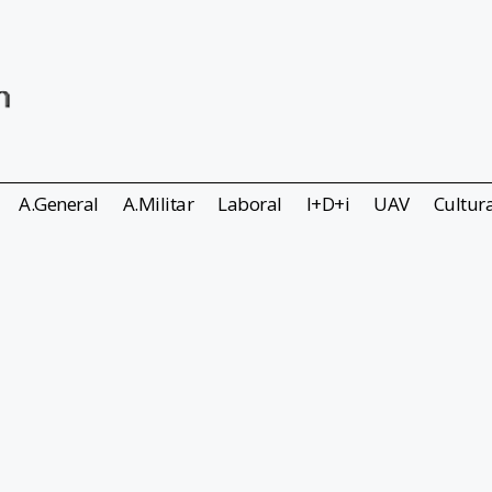
A.General
A.Militar
Laboral
I+D+i
UAV
Cultur