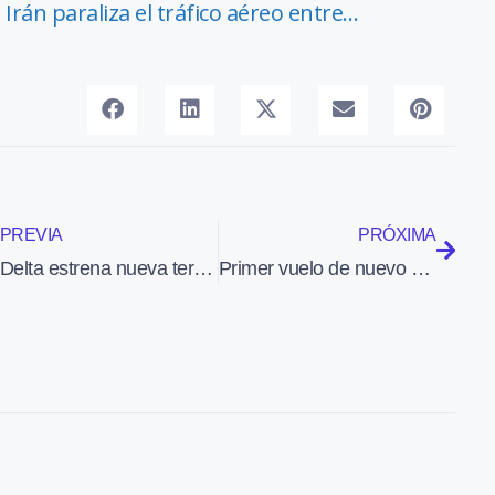
Irán paraliza el tráfico aéreo entre…
PREVIA
PRÓXIMA
Delta estrena nueva terminal en el aeropuerto de Atlanta
Primer vuelo de nuevo helicóptero AgustaWestland AW169