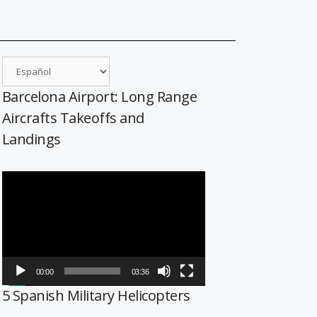
Barcelona Airport: Long Range
Aircrafts Takeoffs and
Landings
Reproductor
de
vídeo
00:00
03:36
5 Spanish Military Helicopters