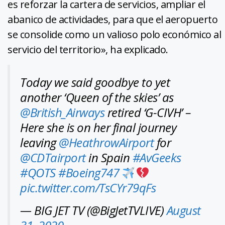
es reforzar la cartera de servicios, ampliar el
abanico de actividades, para que el aeropuerto
se consolide como un valioso polo económico al
servicio del territorio», ha explicado.
Today we said goodbye to yet
another ‘Queen of the skies’ as
@British_Airways
retired ‘G-CIVH’ –
Here she is on her final journey
leaving
@HeathrowAirport
for
@CDTairport
in Spain
#AvGeeks
#QOTS
#Boeing747
pic.twitter.com/TsCYr79qFs
— BIG JET TV (@BigJetTVLIVE)
August