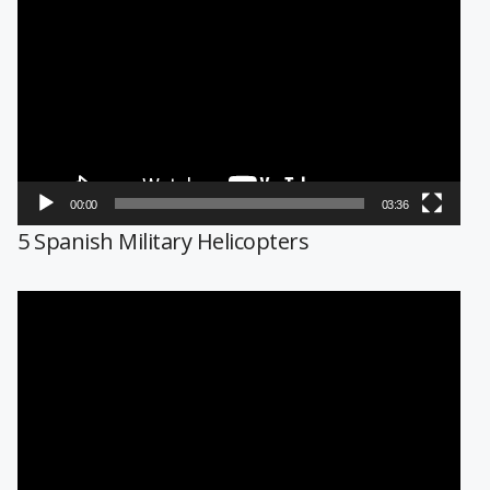
de
vídeo
00:00
03:36
5 Spanish Military Helicopters
Reproductor
de
vídeo