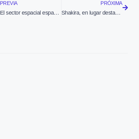
PREVIA
PRÓXIMA
El sector espacial español se la juega en 24 horas
Shakira, en lugar destacado de la revista «Sky» de enero, que Delta ofrece a sus pasajeros