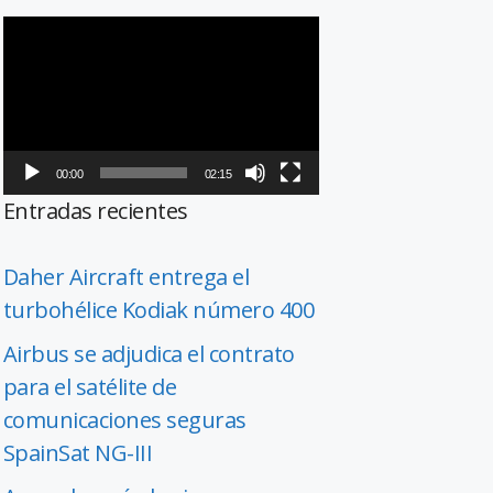
Reproductor
de
vídeo
00:00
02:15
Entradas recientes
Daher Aircraft entrega el
turbohélice Kodiak número 400
Airbus se adjudica el contrato
para el satélite de
comunicaciones seguras
SpainSat NG-III