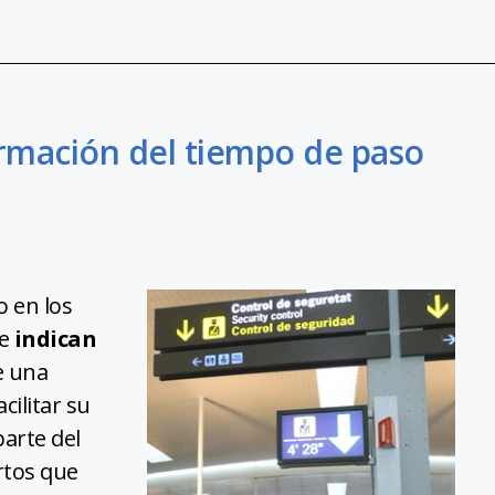
ormación del tiempo de paso
o en los
e
indican
de una
cilitar su
parte del
rtos que