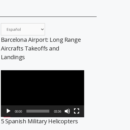
Barcelona Airport: Long Range
Aircrafts Takeoffs and
Landings
Reproductor
de
vídeo
00:00
03:36
5 Spanish Military Helicopters