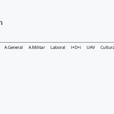
A.General
A.Militar
Laboral
I+D+i
UAV
Cultur